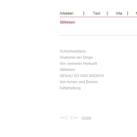
Stillleben
Schönheitsfarm
Anatomie der Dinge
Von zweierlei Herkunft
Stillleben
GENAU SO UND ANDERS
Von Armen und Beinen
Käfighaltung
02|09