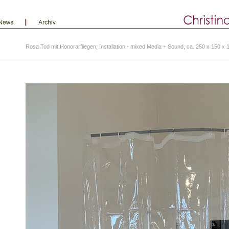
Rosa Tod mit Honorarfliegen, Installation - mixed Media + Sound, ca. 250 x 150 x